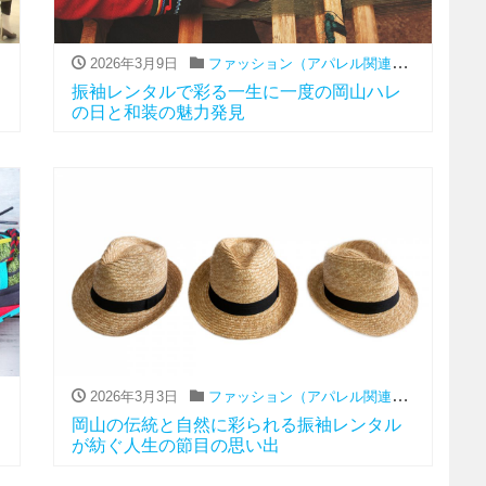
,
レンタル
,
振袖
2026年3月9日
ファッション（アパレル関連）
,
レンタル
,
振
振袖レンタルで彩る一生に一度の岡山ハレ
の日と和装の魅力発見
レンタル
,
振袖
2026年3月3日
ファッション（アパレル関連）
,
レンタル
,
振
岡山の伝統と自然に彩られる振袖レンタル
が紡ぐ人生の節目の思い出