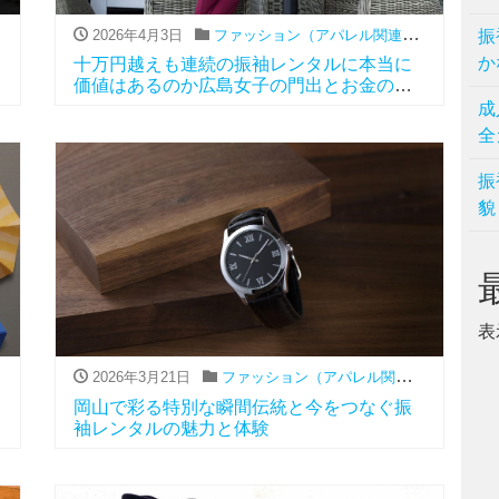
レンタル
,
振袖
2026年4月3日
ファッション（アパレル関連）
,
レンタル
振
,
振
か
十万円越えも連続の振袖レンタルに本当に
価値はあるのか広島女子の門出とお金のリ
アル
成
全
振
貌
表
,
レンタル
,
振袖
2026年3月21日
ファッション（アパレル関連）
,
レンタル
,
岡山で彩る特別な瞬間伝統と今をつなぐ振
袖レンタルの魅力と体験