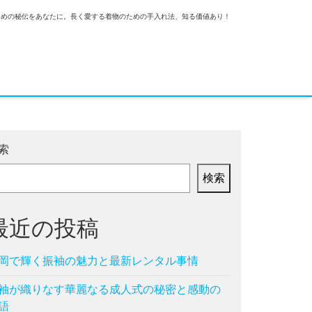
ための秘伝をあなたに。長く愛する着物のための手入れ法、知る価値あり！
索
検索
最近の投稿
岡で輝く振袖の魅力と最新レンタル事情
袖が織りなす華麗なる成人式の秘密と感動の
語