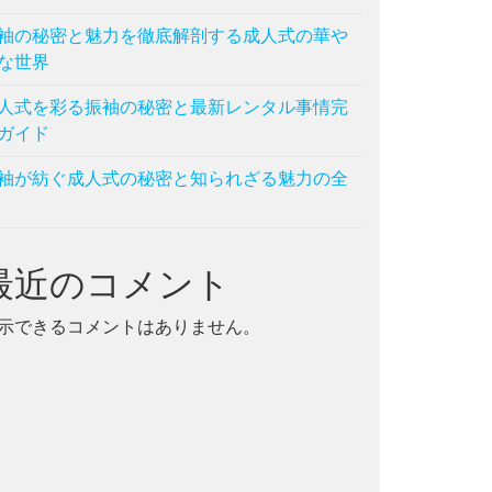
袖の秘密と魅力を徹底解剖する成人式の華や
袖
な世界
人式を彩る振袖の秘密と最新レンタル事情完
ガイド
袖が紡ぐ成人式の秘密と知られざる魅力の全
最近のコメント
示できるコメントはありません。
振袖