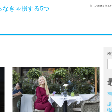
美しい着物を守る
らなきゃ損する5つ
検
福
振
物