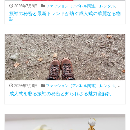
2026年7月9日
ファッション（アパレル関連）
,
レンタル
,
振袖
振袖の秘密と最新トレンドが紡ぐ成人式の華麗なる物
語
2026年7月6日
ファッション（アパレル関連）
,
レンタル
,
振袖
成人式を彩る振袖の秘密と知られざる魅力全解剖