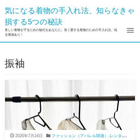
気になる着物の手入れ法、知らなきゃ
損する5つの秘訣
ナ
美しい着物を守るための秘伝をあなたに。長く愛する着物のための手入れ法、知
る価値あり！
振袖
2026年7月24日
ファッション（アパレル関連）
,
レンタル
,
振袖