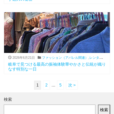
2026年6月21日
ファッション（アパレル関連）
,
レンタル
,
振袖
岐阜で見つける最高の振袖体験華やかさと伝統が織り
なす特別な一日
1
2
…
5
次 >
検索
検索