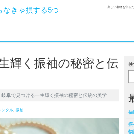
美しい着物を守る
らなきゃ損する5つ
生輝く振袖の秘密と伝
検
岐阜で見つける一生輝く振袖の秘密と伝統の美学
レンタル
,
振袖
福
振
物