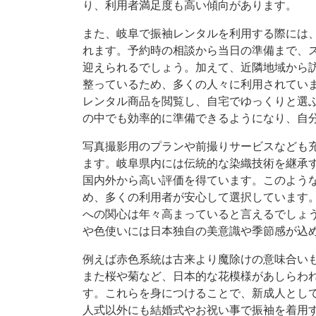
り、利用者満足度も高い傾向があります。
また、岐阜で振袖レンタルを利用する際には
れます。予約時の相談から当日の準備まで、
迎えられるでしょう。加えて、近隣地域から
整っているため、多くの人々に利用されてい
レンタル商品を閲覧し、自宅でゆっくりと選
の中でも効率的に準備できるようになり、自
写真撮影用のプランや前撮りサービスなども
ます。岐阜県内には伝統的な染織技術を継承
国内外から高い評価を得ています。このよう
め、多くの利用者が安心して選択しています
への関心は年々高まっていると言えるでしょ
や色使いには日本独自の美意識や季節感が込
例えば赤色系統は古来より魔除けの意味合い
また桜や菊など、日本的な花模様があしらわ
す。これらを身につけることで、新成人とし
人式以外にも結婚式やお祝い事で振袖を着用