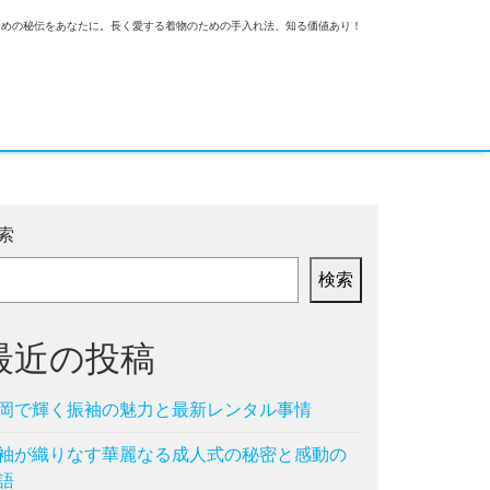
ための秘伝をあなたに。長く愛する着物のための手入れ法、知る価値あり！
索
検索
最近の投稿
岡で輝く振袖の魅力と最新レンタル事情
袖が織りなす華麗なる成人式の秘密と感動の
語