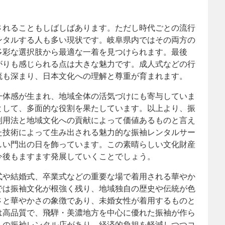
されることもしばしばあります。ただし時代ごとの流行
ンタルする人も多い現状です。岐阜県内ではその両方の
多彩な選択肢から最適な一着を見つけられます。最後
がりも感じられる点は大きな魅力です。成人式などの行
流も深まり、日本文化への理解と尊重が育まれます。
一体感が生まれ、地域全体の活気づけにも寄与していま
として、多面的な役割を果たしています。以上より、振
利用法と地域文化への貢献によって価値あるものと言え
た技術によって生み出される魅力的な振袖レンタルサー
しい門出の日を飾っています。この素晴らしい文化財産
今後もますます発展していくことでしょう。
式や結婚式、卒業式などの重要な場で着用される華やか
では振袖文化が根強く残り、地域独自の歴史や伝統が色
さと華やかさの象徴であり、未婚女性が着用するものと
は高品質で、飛騨・美濃地方を中心に優れた振袖が作ら
くの振袖レンタル店があり、経済的負担を軽減しつつコ