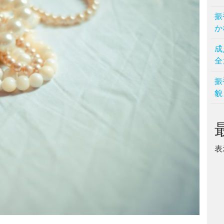
振
か
成
全
振
貌
表