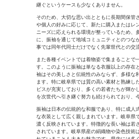
継ぐというケースも少なくありません。
そのため、大切な思い出とともに長期間保管
や個人の好みに応じて、新たに購入またはレ
ニーズに応えられる環境が整っているため、
に、振袖を通じて地域コミュニティとのつな
事では同年代同士だけでなく先輩世代との交
また各種イベントでは着物姿で集まることで
す。このように振袖は単なる衣服以上の存在
袖はその美しさと伝統性のみならず、多様な
ます。特に岐阜県では質の高い素材と熟練し
ビスが充実しており、多くの若者たちが輝か
を次世代へ引き継ぐ努力も続けられており、
振袖は日本の伝統的な和服であり、特に成人
な衣装として広く親しまれています。岐阜県
濃く反映されています。特徴的な長い袖は若
されています。岐阜県産の絹織物や染色技術
れていることも大きな魅力です。県内には多