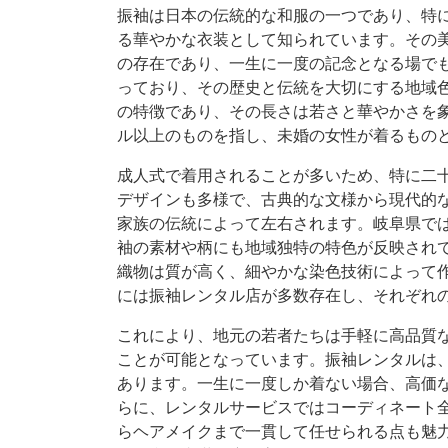
振袖は日本の伝統的な和服の一つであり、特
る華やかな衣装として知られています。
その
の存在であり、一生に一度の記念となる場で
っており、その歴史と伝統を大切にする地域
の特徴であり、その長さは若さと華やかさを象
ル以上のものを指し、未婚の女性が着るもの
成人式で着用されることが多いため、特に二
デザインも多様で、古典的な文様から現代的
家族の伝統によって左右されます。岐阜県で
袖の素材や柄にも地域独特の特色が反映され
織物は質が高く、細やかな染色技術によって
には振袖レンタル店が多数存在し、それぞれ
これにより、地元の若者たちは手軽に高品質
ことが可能となっています。振袖レンタルは
あります。一生に一度しか着ない場合、高価
らに、レンタルサービスではコーディネート
らヘアメイクまで一貫して任せられる点も魅