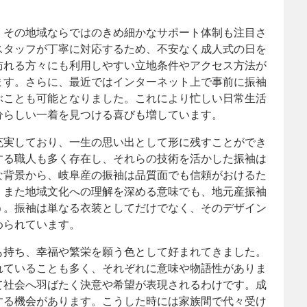
、その地域ならではのきめ細かなサポート体制も注目さ
スタッフが丁寧に対応するため、不安なく成人式の日を
訪れる方々にも利用しやすい立地条件やアクセス方法が
ます。さらに、最近ではインターネット上で事前に振袖
ぶことも可能となりました。これにより忙しい日常生活
分らしい一着を見つける喜びも増しています。
充実しており、一生の思い出として形に残すことができ
する職人も多く存在し、それらの技術を活かした振袖は
な背景から、岐阜産の振袖は品質面でも信頼がおけるた
。また地域文化への理解を深める意味でも、地元産振袖
う。振袖は単なる衣装としてだけでなく、そのデザイン
められています。
も持ち、幸福や繁栄を願う色として好まれてきました。
れていることも多く、それぞれに意味や物語性がありま
て社会へ羽ばたく決意や希望が表現されるわけです。成
する機会があります。こうした時には家族間で代々受け