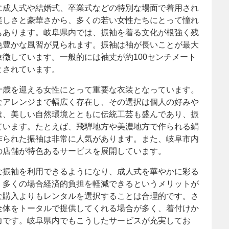
に成人式や結婚式、卒業式などの特別な場面で着用され
美しさと豪華さから、多くの若い女性たちにとって憧れ
もあります。岐阜県内では、振袖を着る文化が根強く残
色豊かな風習が見られます。振袖は袖が長いことが最大
徴しています。一般的には袖丈が約100センチメート
とされています。
十歳を迎える女性にとって重要な衣装となっています。
なアレンジまで幅広く存在し、その選択は個人の好みや
は、美しい自然環境とともに伝統工芸も盛んであり、振
ています。たとえば、飛騨地方や美濃地方で作られる絹
作られた振袖は非常に人気があります。また、岐阜市内
の店舗が特色あるサービスを展開しています。
な振袖を利用できるようになり、成人式を華やかに彩る
、多くの場合経済的負担を軽減できるというメリットが
な購入よりもレンタルを選択することは合理的です。さ
全体をトータルで提供してくれる場合が多く、着付けか
力です。岐阜県内でもこうしたサービスが充実してお