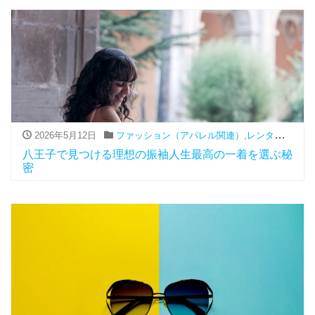
2026年5月12日
ファッション（アパレル関連）
,
レンタル
,
振袖
八王子で見つける理想の振袖人生最高の一着を選ぶ秘
密