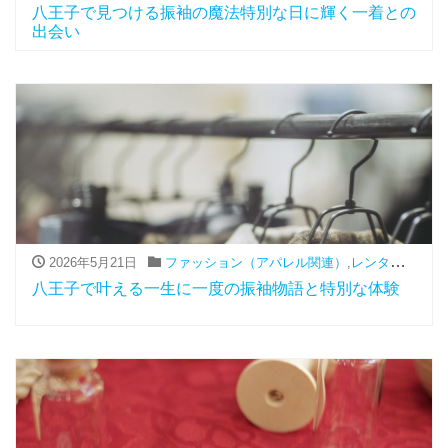
八王子で見つける振袖の魔法特別な日に輝く一着との
出会い
2026年5月21日
ファッション（アパレル関連）
,
レンタル
,
振袖
八王子で叶える一生に一度の振袖物語と特別な体験