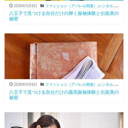
2026年5月9日
ファッション（アパレル関連）
,
レンタル
,
振袖
八王子で見つける自分だけの輝く振袖体験と伝統美の
秘密
2026年5月6日
ファッション（アパレル関連）
,
レンタル
,
振袖
八王子で見つける自分だけの最高振袖体験と伝統美の
秘密