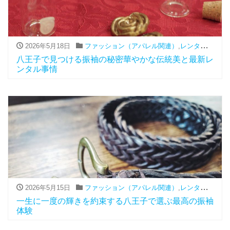
2026年5月18日
ファッション（アパレル関連）
,
レンタル
,
振袖
八王子で見つける振袖の秘密華やかな伝統美と最新レ
ンタル事情
2026年5月15日
ファッション（アパレル関連）
,
レンタル
,
振袖
一生に一度の輝きを約束する八王子で選ぶ最高の振袖
体験