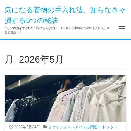
気になる着物の手入れ法、知らなきゃ
損する5つの秘訣
ナ
美しい着物を守るための秘伝をあなたに。長く愛する着物のための手入れ法、知
る価値あり！
月:
2026年5月
2026年5月24日
ファッション（アパレル関連）
,
レンタル
,
振袖