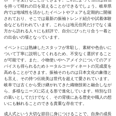
を持って晴れの日を迎えることができるでしょう。岐阜県
内では地域性を活かしたイベントやフェアも定期的に開催
されており、そこでは最新の振袖トレンド紹介や試着体験
会なども行われています。これらは地元住民だけでなく遠
方から訪れる人々にも好評で、自分にぴったり合う一着と
の出会いの場となっています。
イベントには熟練したスタッフが常駐し、素材や色合いに
ついて丁寧に説明してくれるため、不安なく選択すること
が可能です。また、小物使いやヘアメイクについてのアド
バイスも得られるためトータルコーディネートの完成度を
高めることができます。振袖そのものは日本文化の象徴と
も言え、その持つ伝統美は世代を超えて愛されています。
岐阜では古くから受け継がれてきた織物技術と融合しなが
ら、多様なニーズに応える形で進化しています。特別な日
の装いとしてだけでなく、その背後にある歴史や職人の想
いにも触れることのできる貴重な存在です。
成人式という大切な節目に身につけることで、自身の成長