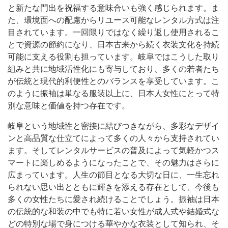
と新たな門出を祝福する意味合いも強く感じられます。ま
た、環境面への配慮からリユース可能なレンタル方式は注
目されています。一回限りではなく繰り返し使用されるこ
とで資源の節約になり、日本古来から続く衣装文化を持続
可能に支える役割も担っています。岐阜ではこうした取り
組みと共に地域活性化にも寄与しており、多くの若者たち
が伝統と現代的利便性とのバランスを享受しています。こ
のように振袖は単なる服装以上に、日本人女性にとって特
別な意味と価値を持つ存在です。
岐阜という地域性と密接に結びつきながら、多彩なデザイ
ンと高品質な仕立てによって多くの人々から支持されてい
ます。そしてレンタルサービスの普及によって気軽かつス
マートに楽しめるようになったことで、その魅力はさらに
広まっています。人生の節目となる大切な日に、一生忘れ
られない思い出とともに輝きを添える存在として、今後も
多くの女性たちに愛され続けることでしょう。振袖は日本
の伝統的な和装の中でも特に若い女性が成人式や結婚式な
どの特別な場で身につける華やかな衣装として知られ、そ