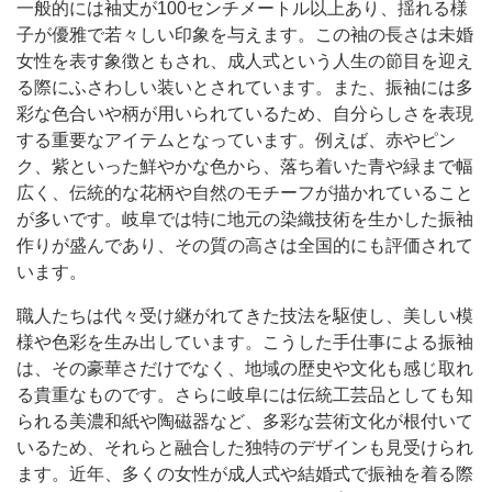
一般的には袖丈が100センチメートル以上あり、揺れる様
子が優雅で若々しい印象を与えます。この袖の長さは未婚
女性を表す象徴ともされ、成人式という人生の節目を迎え
る際にふさわしい装いとされています。また、振袖には多
彩な色合いや柄が用いられているため、自分らしさを表現
する重要なアイテムとなっています。例えば、赤やピン
ク、紫といった鮮やかな色から、落ち着いた青や緑まで幅
広く、伝統的な花柄や自然のモチーフが描かれていること
が多いです。岐阜では特に地元の染織技術を生かした振袖
作りが盛んであり、その質の高さは全国的にも評価されて
います。
職人たちは代々受け継がれてきた技法を駆使し、美しい模
様や色彩を生み出しています。こうした手仕事による振袖
は、その豪華さだけでなく、地域の歴史や文化も感じ取れ
る貴重なものです。さらに岐阜には伝統工芸品としても知
られる美濃和紙や陶磁器など、多彩な芸術文化が根付いて
いるため、それらと融合した独特のデザインも見受けられ
ます。近年、多くの女性が成人式や結婚式で振袖を着る際