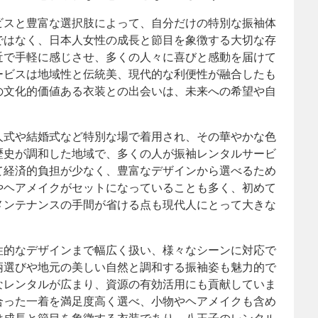
ビスと豊富な選択肢によって、自分だけの特別な振袖体
ではなく、日本人女性の成長と節目を象徴する大切な存
近で手軽に感じさせ、多くの人々に喜びと感動を届けて
ービスは地域性と伝統美、現代的な利便性が融合したも
の文化的価値ある衣装との出会いは、未来への希望や自
。
人式や結婚式など特別な場で着用され、その華やかな色
歴史が調和した地域で、多くの人が振袖レンタルサービ
て経済的負担が少なく、豊富なデザインから選べるため
やヘアメイクがセットになっていることも多く、初めて
メンテナンスの手間が省ける点も現代人にとって大きな
性的なデザインまで幅広く扱い、様々なシーンに対応で
柄選びや地元の美しい自然と調和する振袖姿も魅力的で
なレンタルが広まり、資源の有効活用にも貢献していま
合った一着を満足度高く選べ、小物やヘアメイクも含め