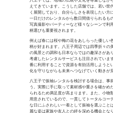
八王子では、地域の伝統や文化を尊重しなが
えてきています。こうした店舗では、若い世
く展開しており、自分らしさを表現したい方
一日だけのレンタルから数日間借りられるも
写真撮影やパーティーなど様々なシーンで利
柄選びも重要視されます。
例えば春には桜や梅の花をあしらった優しい
柄が好まれます。八王子周辺では四季折々の
の風景との調和も日本ならではの趣深さがあ
考慮したレンタルサービスも注目されていま
番に利用することで資源を有効活用しようと
化を守りながらも未来へつなげていく動きが
八王子で振袖レンタルを検討する場合は、事
う。実際に手に取って素材感や重さを確かめ
られるため満足度が高まります。また、小物
用意されているので、一貫してトータルコー
な日にふさわしい一着として振袖を選ぶこと
麗な姿は家族や友人との絆を深める機会とな