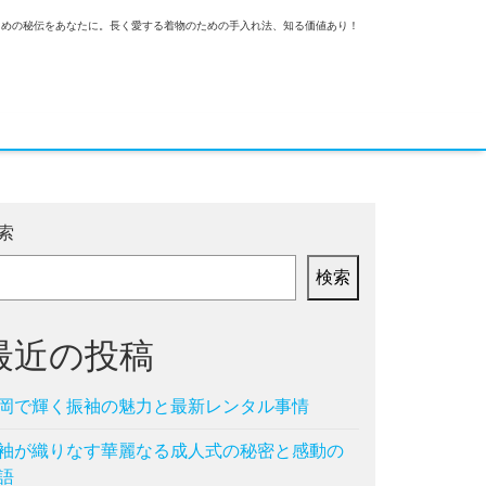
ための秘伝をあなたに。長く愛する着物のための手入れ法、知る価値あり！
索
検索
最近の投稿
岡で輝く振袖の魅力と最新レンタル事情
袖が織りなす華麗なる成人式の秘密と感動の
語