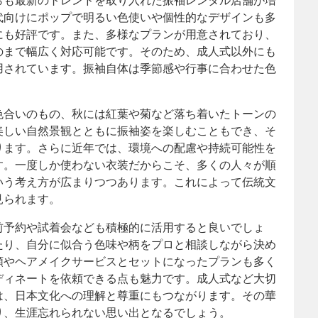
らも最新のトレンドを取り入れた振袖レンタル店舗が増
代向けにポップで明るい色使いや個性的なデザインも多
にも好評です。また、多様なプランが用意されており、
のまで幅広く対応可能です。そのため、成人式以外にも
用されています。振袖自体は季節感や行事に合わせた色
色合いのもの、秋には紅葉や菊など落ち着いたトーンの
美しい自然景観とともに振袖姿を楽しむこともでき、そ
ります。さらに近年では、環境への配慮や持続可能性を
す。一度しか使わない衣装だからこそ、多くの人々が順
いう考え方が広まりつつあります。これによって伝統文
見られます。
前予約や試着会なども積極的に活用すると良いでしょ
たり、自分に似合う色味や柄をプロと相談しながら決め
類やヘアメイクサービスとセットになったプランも多く
ディネートを依頼できる点も魅力です。成人式など大切
は、日本文化への理解と尊重にもつながります。その華
り、生涯忘れられない思い出となるでしょう。