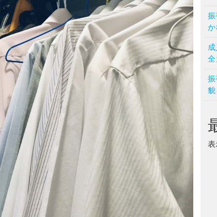
振
か
成
全
振
貌
表