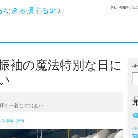
美しい着物を守る
らなきゃ損する5つ
振袖の魔法特別な日に
検
い
輝く一着との出会い
福
レンタル
,
振袖
振
物