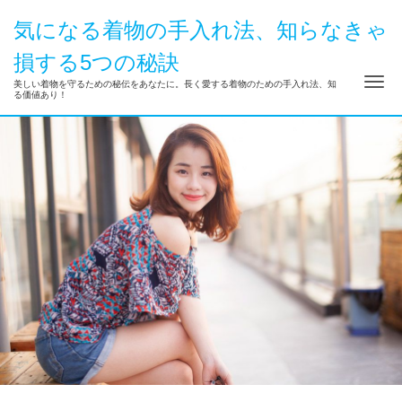
気になる着物の手入れ法、知らなきゃ
損する5つの秘訣
ナ
美しい着物を守るための秘伝をあなたに。長く愛する着物のための手入れ法、知
る価値あり！