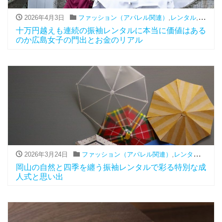
2026年4月3日
ファッション（アパレル関連）
,
レンタル
,
振袖
十万円越えも連続の振袖レンタルに本当に価値はある
のか広島女子の門出とお金のリアル
2026年3月24日
ファッション（アパレル関連）
,
レンタル
,
振袖
岡山の自然と四季を纏う振袖レンタルで彩る特別な成
人式と思い出