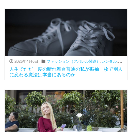
2026年4月6日
ファッション（アパレル関連）
,
レンタル
,
振袖
人生でただ一度の晴れ舞台普通の私が振袖一枚で別人
に変わる魔法は本当にあるのか