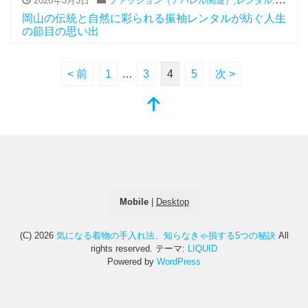
2026年3月3日
ファッション（アパレル関連）
,
レンタル
,
振袖
岡山の伝統と自然に彩られる振袖レンタルが紡ぐ人生
の節目の思い出
< 前
1
…
3
4
5
次 >
Mobile
|
Desktop
(C) 2026
気になる着物の手入れ法、知らなきゃ損する5つの秘訣
All
rights reserved.
テーマ:
LIQUID
Powered by
WordPress