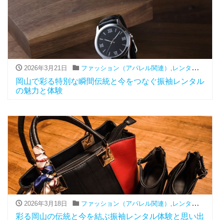
2026年3月21日
ファッション（アパレル関連）
,
レンタル
,
振袖
岡山で彩る特別な瞬間伝統と今をつなぐ振袖レンタル
の魅力と体験
2026年3月18日
ファッション（アパレル関連）
,
レンタル
,
振袖
彩る岡山の伝統と今を結ぶ振袖レンタル体験と思い出