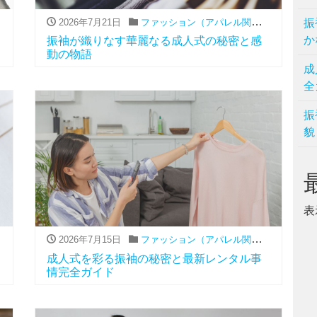
,
レンタル
,
振袖
2026年7月21日
ファッション（アパレル関連）
,
レンタル
振
,
か
振袖が織りなす華麗なる成人式の秘密と感
動の物語
成
全
振
貌
表
,
レンタル
,
振袖
2026年7月15日
ファッション（アパレル関連）
,
レンタル
,
成人式を彩る振袖の秘密と最新レンタル事
情完全ガイド