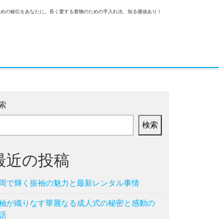
ための秘伝をあなたに。長く愛する着物のための手入れ法、知る価値あり！
索
検索
最近の投稿
岡で輝く振袖の魅力と最新レンタル事情
袖が織りなす華麗なる成人式の秘密と感動の
語