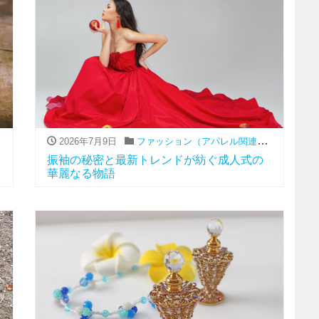
,
レンタル
,
振袖
2026年7月9日
ファッション（アパレル関連）
,
レンタル
,
振
振袖の秘密と最新トレンドが紡ぐ成人式の
華麗なる物語