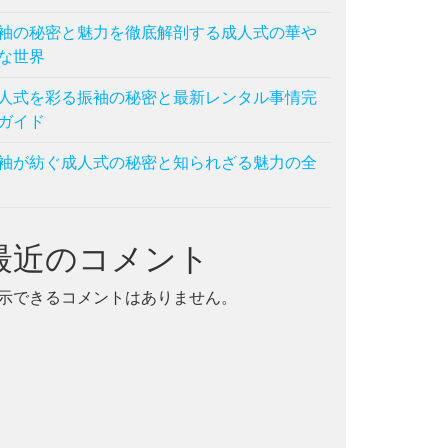
袖の秘密と魅力を徹底解剖する成人式の華や
振袖
な世界
人式を彩る振袖の秘密と最新レンタル事情完
ガイド
袖が紡ぐ成人式の秘密と知られざる魅力の全
最近のコメント
示できるコメントはありません。
振袖