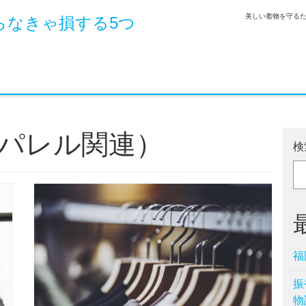
美しい着物を守る
らなきゃ損する5つ
パレル関連）
検
福
振
物