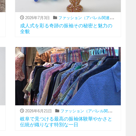
レンタル
,
振袖
2026年7月3日
ファッション（アパレル関連）
,
レンタル
,
振
成人式を彩る奇跡の振袖その秘密と魅力の
全貌
,
レンタル
,
振袖
2026年6月21日
ファッション（アパレル関連）
,
レンタル
,
岐阜で見つける最高の振袖体験華やかさと
伝統が織りなす特別な一日