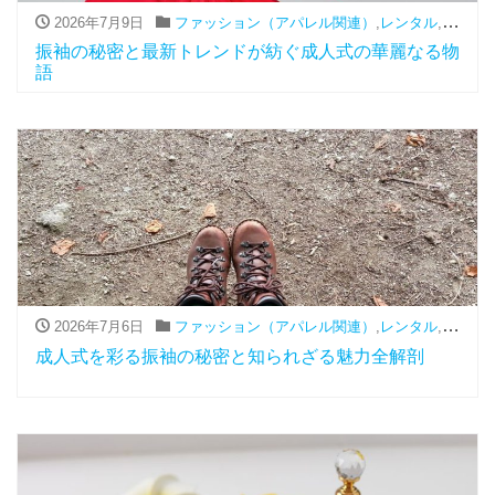
2026年7月9日
ファッション（アパレル関連）
,
レンタル
,
振袖
振袖の秘密と最新トレンドが紡ぐ成人式の華麗なる物
語
2026年7月6日
ファッション（アパレル関連）
,
レンタル
,
振袖
成人式を彩る振袖の秘密と知られざる魅力全解剖