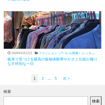
2026年6月21日
ファッション（アパレル関連）
,
レンタル
,
振袖
岐阜で見つける最高の振袖体験華やかさと伝統が織り
なす特別な一日
1
2
…
5
次 >
検索
検索