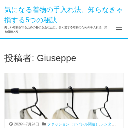
気になる着物の手入れ法、知らなきゃ
損する5つの秘訣
ナ
美しい着物を守るための秘伝をあなたに。長く愛する着物のための手入れ法、知
る価値あり！
投稿者:
Giuseppe
2026年7月24日
ファッション（アパレル関連）
,
レンタル
,
振袖